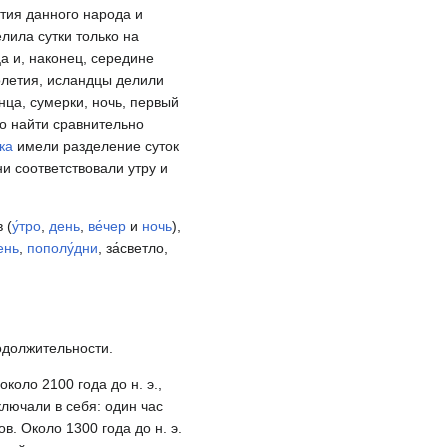
ития данного народа и
лила сутки только на
а и, наконец, середине
олетия, исландцы делили
нца, сумерки, ночь, первый
ло найти сравнительно
ка
имели разделение суток
и соответствовали утру и
 (
у́тро
,
день
,
ве́чер
и
ночь
),
ень
,
пополу́дни
, за́светло,
одолжительности.
около 2100 года до н. э.,
ключали в себя: один час
в. Около 1300 года до н. э.