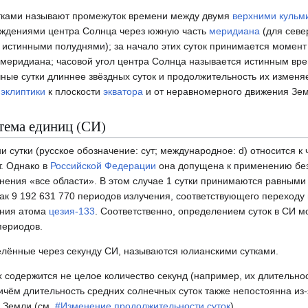
тками называют промежуток времени между двумя
верхними кульм
ждениями центра Солнца через южную часть
меридиана
(для севе
 истинными полуднями); за начало этих суток принимается момен
 меридиана; часовой угол центра Солнца называется истинным вр
ные сутки длиннее звёздных суток и продолжительность их изменяе
и
эклиптики
к плоскости
экватора
и от неравномерного движения Зе
тема единиц (СИ)
 сутки (русское обозначение: сут; международное: d) относится к
т. Однако в
Российской Федерации
она допущена к применению без
нения «все области». В этом случае 1 сутки принимаются равными
как
9 192 631 770
периодов излучения, соответствующего переходу
яния атома
цезия-133
. Соответственно, определением суток в СИ м
периодов.
елённые через секунду СИ, называются юлианскими сутками.
 содержится не целое количество секунд (например, их длительнос
ричём длительность средних солнечных суток также непостоянна из
 Земли (см.
#Изменение продолжительности суток
).