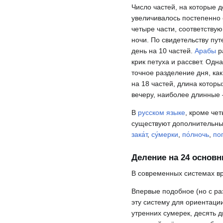
Число частей, на которые д
увеличивалось постепенно 
четыре части, соответствую
ночи. По свидетельству пу
день на 10 частей.
Арабы
р
крик петуха и рассвет. Од
точное разделение дня, ка
на 18 частей, длина котор
вечеру, наиболее длинные
В
русском языке
, кроме че
существуют дополнительны
зака́т
,
су́мерки
,
по́лночь
,
по
Деление на 24 основн
В современных системах в
Впервые подобное (но с ра
эту систему для ориентации
утренних сумерек, десять д