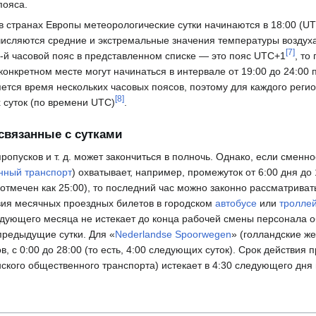
пояса.
в странах Европы метеорологические сутки начинаются в 18:00 (UT
ычисляются средние и экстремальные значения температуры воздуха
[
7
]
1-й часовой пояс в представленном списке — это пояс UTC+1
, то
 конкретном месте могут начинаться в интервале от 19:00 до 24:0
яется время нескольких часовых поясов, поэтому для каждого реги
[
8
]
 суток (по времени UTC)
.
связанные с сутками
ропусков и т. д. может закончиться в полночь. Однако, если смен
нный транспорт
) охватывает, например, промежуток от 6:00 дня до
 отмечен как 25:00), то последний час можно законно рассматриват
твия месячных проездных билетов в городском
автобусе
или
тролле
едующего месяца не истекает до конца рабочей смены персонала 
предыдущие сутки. Для «
Nederlandse Spoorwegen
» (голландские ж
в, с 0:00 до 28:00 (то есть, 4:00 следующих суток). Срок действия 
нского общественного транспорта) истекает в 4:30 следующего дня