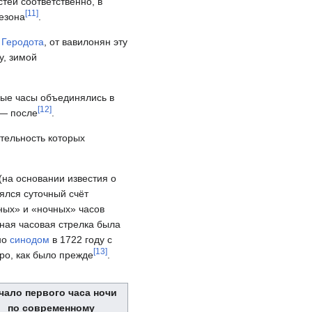
тей соответственно, в
[
11
]
сезона
.
)
Геродота
, от вавилонян эту
у, зимой
ные часы объединялись в
[
12
]
 — после
.
тельность которых
(на основании известия о
ялся суточный счёт
ных» и «ночных» часов
нная часовая стрелка была
но
синодом
в 1722 году с
[
13
]
ро, как было прежде
.
чало первого часа ночи
по современному