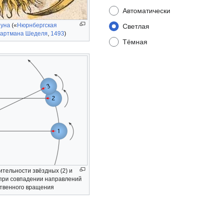
Автоматически
уна
(«
Нюрнбергская
Светлая
артмана Шеделя
,
1493
)
Тёмная
тельности звёздных (2) и
 при совпадении направлений
ственного вращения