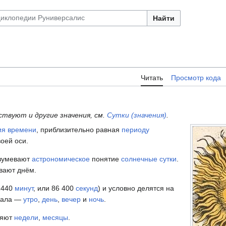
Найти
Читать
Просмотр кода
твуют и другие значения, см.
Сутки (значения)
.
ия времени
, приблизительно равная
периоду
воей оси.
азумевают
астрономическое
понятие
солнечные сутки
.
ывают днём.
1440
минут
, или
86 400
секунд
) и условно делятся на
вала —
утро
,
день
,
вечер
и
ночь
.
ляют
недели
,
месяцы
.