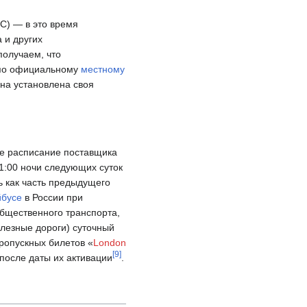
C) — в это время
 и других
 получаем, что
0 по официальному
местному
она установлена своя
ное расписание поставщика
 1:00 ночи следующих суток
ь как часть предыдущего
йбусе
в России при
общественного транспорта,
елезные дороги) суточный
пропускных билетов «
London
[
9
]
 после даты их активации
.