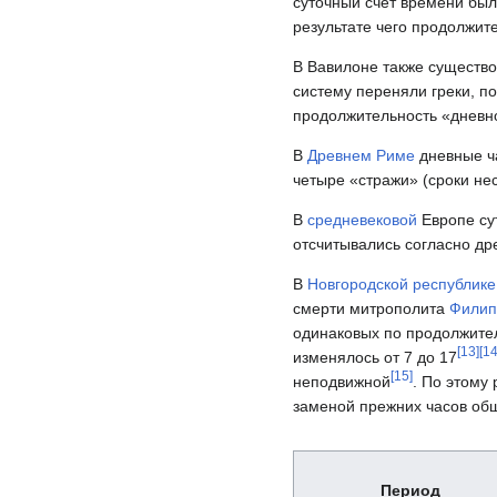
суточный счёт времени был
результате чего продолжит
В Вавилоне также существов
систему переняли греки, по
продолжительность «дневно
В
Древнем Риме
дневные ча
четыре «стражи» (сроки нес
В
средневековой
Европе су
отсчитывались согласно д
В
Новгородской республике
смерти митрополита
Филип
одинаковых по продолжител
[
13
]
[
1
изменялось от 7 до 17
[
15
]
неподвижной
. По этому
заменой прежних часов общ
Период