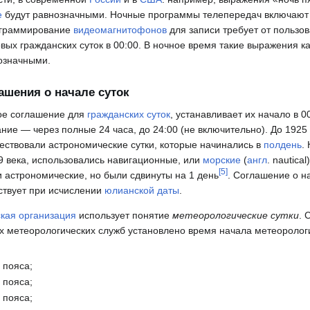
е
будут равнозначными. Ночные программы телепередач включают
ограммирование
видеомагнитофонов
для записи требует от пользо
вых гражданских суток в 00:00. В ночное время такие выражения ка
означными.
шения о начале суток
е соглашение для
гражданских суток
, устанавливает их начало в 0
ание — через полные 24 часа, до 24:00 (не включительно). До 1925 
ествовали астрономические сутки, которые начинались в
полдень
.
9 века, использовались навигационные, или
морские
(
англ
. nautica
[
5
]
и астрономические, но были сдвинуты на 1 день
. Соглашение о на
ствует при исчислении
юлианской даты
.
кая организация
использует понятие
метеорологические сутки
. 
 метеорологических служб установлено время начала метеорологи
 пояса;
 пояса;
 пояса;