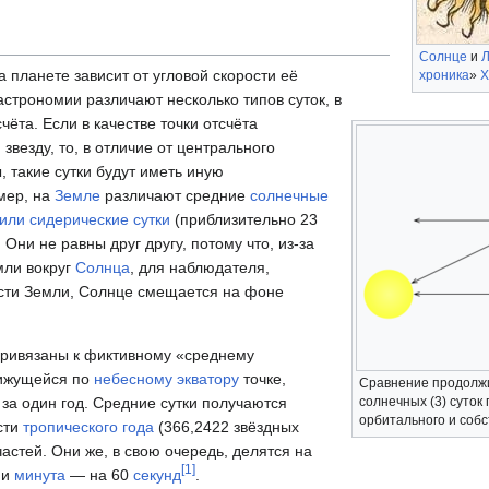
Солнце
и
Л
 планете зависит от угловой скорости её
хроника
»
Х
астрономии различают несколько типов суток, в
чёта. Если в качестве точки отсчёта
везду, то, в отличие от центрального
 такие сутки будут иметь иную
мер, на
Земле
различают средние
солнечные
 или сидерические сутки
(приблизительно 23
. Они не равны друг другу, потому что, из-за
мли вокруг
Солнца
, для наблюдателя,
сти Земли, Солнце смещается на фоне
ривязаны к фиктивному «среднему
ижущейся по
небесному экватору
точке,
Сравнение продолжи
а один год. Средние сутки получаются
солнечных (3) суток
орбитального и соб
сти
тропического года
(366,2422 звёздных
частей. Они же, в свою очередь, делятся на
[
1
]
 и
минута
— на 60
секунд
.