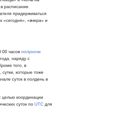
 в расписание
вателя придерживаться
к «сегодня», «вчера» и
0:00 часов
полуночи
года, наряду с
 Кроме того, в
l), сутки, которые тоже
чале суток в полдень в
С целью координации
ческих суток по
UTC
для