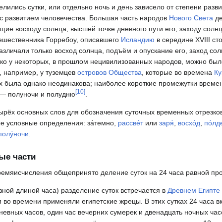
елились сутки, или отдельно ночь и день зависело от степени разв
с развитием человечества. Большая часть народов
Нового Света
де
щие восходу солнца, высшей точке дневного пути его, заходу солнц
тешественника Горребоу, описавшего
Исландию
в середине XVIII ст
азличали только восход солнца, подъём и опускание его, заход сол
нако у некоторых, в прошлом нецивилизованных народов, можно бы
к, например, у туземцев
островов Общества
, которые во времена
Ку
ых была однако неодинакова; наиболее короткие промежутки времен
[
10
]
 — полуночи и полудню
.
тырёх основных слов для обозначения суточных временных отрезков
е условные определения: за́темно,
рассве́т
или
заря́
,
восхо́д
,
по́лд
полу́ночи
.
ые части
ремяисчисления общепринято деление суток на 24 часа равной пр
зной длиной часа) разделение суток встречается в
Древнем Египте
 во времени применяли египетские жрецы. В этих сутках 24 часа в
невных часов, один час вечерних сумерек и двенадцать ночных часо