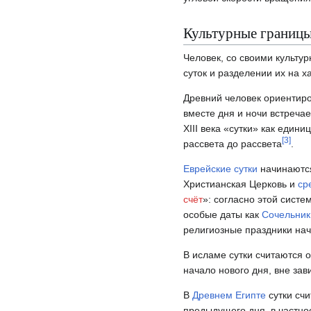
Культурные границы
Человек, со своими культ
суток и разделении их на 
Древний человек ориентиро
вместе дня и ночи встреча
XIII века «сутки» как един
[
3
]
рассвета до рассвета
.
Еврейские сутки
начинаются
Христианская Церковь и
ср
счёт
»: согласно этой систе
особые даты как
Сочельник
религиозные праздники на
В исламе сутки считаются о
начало нового дня, вне зав
В
Древнем Египте
сутки счи
предыдущего дня, в частно