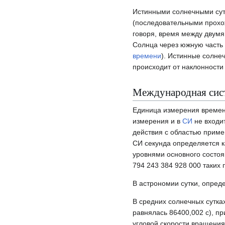
Истинными солнечными су
(последовательными прохо
говоря, время между двумя
Солнца через южную часть
времени
). Истинные солнеч
происходит от наклонност
Международная сис
Единица измерения времени
измерения и в
СИ
не входи
действия с областью приме
СИ секунда определяется 
уровнями основного состо
794 243 384 928 000
таких 
В астрономии сутки, опред
В средних солнечных сутках
равнялась 86400,002 с), п
угловой скорости вращения