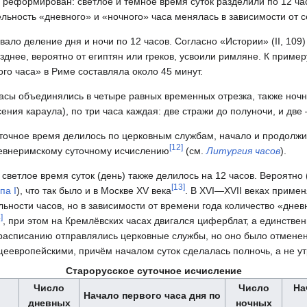
 реформирован: светлое и тёмное время суток разделили по 12 час
ельность «дневного» и «ночного» часа менялась в зависимости от 
ало деление дня и ночи по 12 часов. Согласно «Истории» (II, 109
зднее, вероятно от египтян или греков, усвоили римляне. К пример
го часа» в Риме составляла около 45 минут.
сы объединялись в четыре равных временных отрезка, также ноч
ения караула), по три часа каждая: две стражи до полуночи, и две
точное время делилось по церковным службам, начало и продолжи
[
12
]
ревнеримскому суточному исчислению
(см.
Литургия часов
).
светлое время суток (день) также делилось на 12 часов. Вероятно 
[
13
]
па I
), что так было и в Москве XV века
. В XVI—XVII веках примен
ьности часов, но в зависимости от времени года количество «днев
4
]
, при этом на Кремлёвских часах двигался циферблат, а единстве
 расписанию отправлялись церковные службы, но оно было отмене
еевропейскими, причём началом суток сделалась полночь, а не ут
Старорусское суточное исчисление
Число
Число
На
Начало первого часа дня по
дневных
ночных