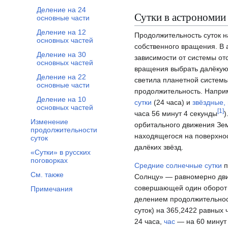
Отобразить/Скрыть подраздел Деление суток
Деление на 24
Сутки в астрономии
основные части
Деление на 12
Продолжительность суток на
основных частей
собственного вращения. В 
Деление на 30
зависимости от системы отс
основных частей
вращения выбрать далёкую з
Деление на 22
светила планетной системы,
основные части
продолжительность. Напри
Деление на 10
сутки
(24 часа) и
звёздные,
основных частей
[
1
]
часа 56 минут 4 секунды
)
Изменение
орбитального движения Зе
продолжительности
находящегося на поверхно
суток
далёких звёзд.
«Сутки» в русских
поговорках
Средние солнечные сутки
п
См. также
Солнцу» — равномерно дв
совершающей один оборот з
Примечания
делением продолжительно
суток) на 365,2422 равных 
24 часа,
час
— на 60 минут