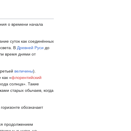
ния о времени начала
ание суток как соединённых
ссвета. В
Древней Руси
до
али время днями от
третьей
величины
).
 как «
флорентийский
хода солнца». Такие
ками старых обычаев, когда
 горизонте обозначает
тся продолжением
ятницы» и «ночь на