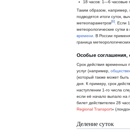
18 часов: 1—6 часовые 
Таким образом, например, 
подводятся итоги суток, в
[
6
]
метеопараметров
. Если 
метеорологические сутки в
времени
. В России примен
граница метеорологических
Особые соглашения, 
Срок действия временных п
услуг (например,
обществе
(который также может быть
дня. К примеру, срок дейс
наступлении 1-го числа сл
если её начало выпало на 
билет действителен 28 часо
Regional Transport
» (лондо
Деление суток