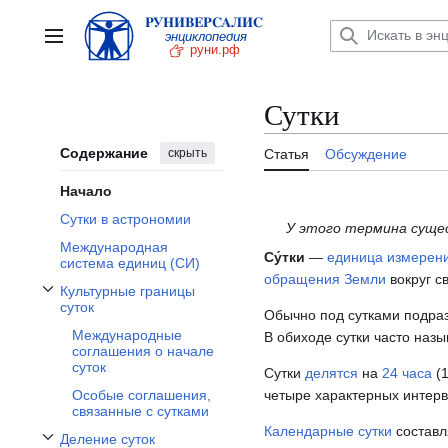
Перейти
к
Главное меню
содержанию
Сутки
Содержание
скрыть
Статья
Обсуждение
Начало
Сутки в астрономии
У этого термина сущес
Международная
Су́тки
—
единица измерен
система единиц (СИ)
обращения Земли
вокруг с
Культурные границы
Отобразить/Скрыть подраздел Культурные границы суток
суток
Обычно под сутками подр
Международные
В обиходе сутки часто наз
соглашения о начале
суток
Сутки
делятся
на
24
часа
(
четыре характерных интер
Особые соглашения,
связанные с сутками
Календарные сутки
состав
Деление суток