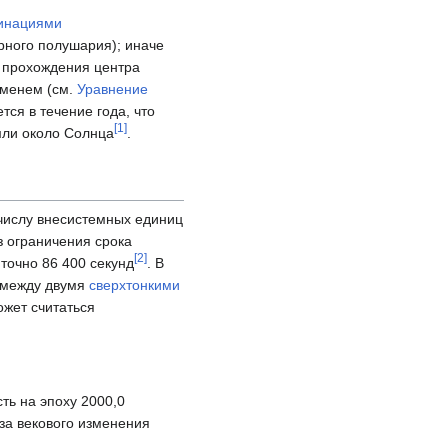
инациями
рного полушария); иначе
т прохождения центра
еменем (см.
Уравнение
тся в течение года, что
[
1
]
мли около Солнца
.
 числу внесистемных единиц
 ограничения срока
[
2
]
 точно
86 400 секунд
. В
 между двумя
сверхтонкими
ожет считаться
ть на эпоху 2000,0
-за векового изменения