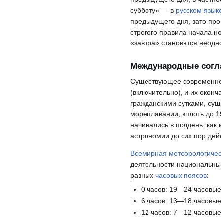
субботу» — в
русском язык
предыдущего дня, зато пр
строгого правила начала но
«завтра» становятся неодн
Международные согла
Существующее современно
(включительно), и их оконч
гражданскими сутками, сущ
мореплавании, вплоть до 1
начинались в полдень, как 
астрономии до сих пор дей
Всемирная метеорологичес
деятельности национальных
разных
часовых поясов
:
0 часов: 19—24 часовые
6 часов: 13—18 часовые
12 часов: 7—12 часовые