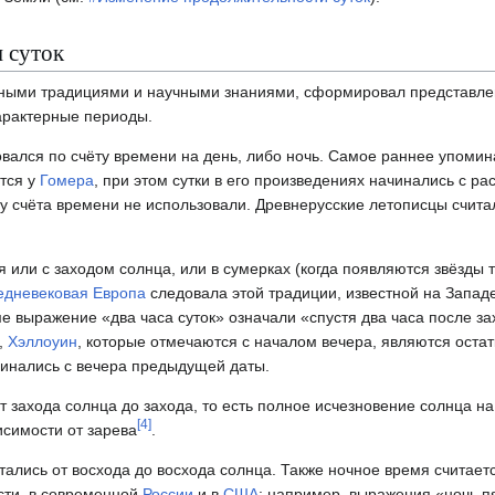
 суток
урными традициями и научными знаниями, сформировал представле
характерные периоды.
вался по счёту времени на день, либо ночь. Самое раннее упомин
ется у
Гомера
, при этом сутки в его произведениях начинались с ра
ицу счёта времени не использовали. Древнерусские летописцы счит
 или с заходом солнца, или в сумерках (когда появляются звёзды 
едневековая
Европа
следовала этой традиции, известной на Западе
ме выражение «два часа суток» означали «спустя два часа после за
,
Хэллоуин
, которые отмечаются с началом вечера, являются остат
чинались с вечера предыдущей даты.
т захода солнца до захода, то есть полное исчезновение солнца на
[
4
]
исимости от зарева
.
тались от восхода до восхода солнца. Также ночное время считае
сти, в современной
России
и в
США
: например, выражения «ночь п